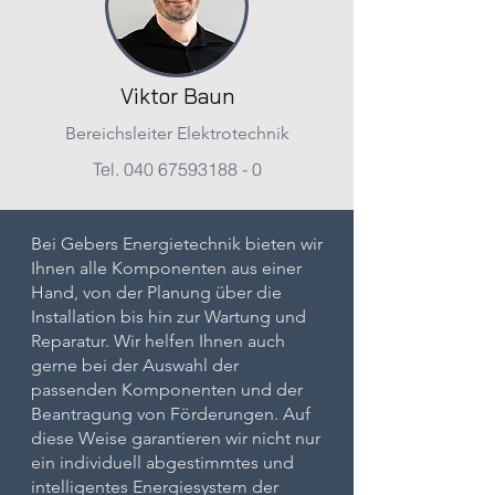
Viktor Baun
Bereichsleiter Elektrotechnik
Tel.
040 67593188 - 0
Bei Gebers Energietechnik bieten wir
Ihnen alle Komponenten aus einer
Hand, von der Planung über die
Installation bis hin zur Wartung und
Reparatur. Wir helfen Ihnen auch
gerne bei der Auswahl der
passenden Komponenten und der
Beantragung von Förderungen. Auf
diese Weise garantieren wir nicht nur
ein individuell abgestimmtes und
intelligentes Energiesystem der