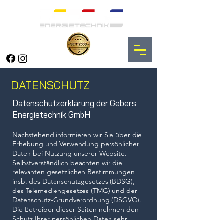
DATENSCHUTZ
Datenschutzerklärung der Gebers
Energietechnik GmbH
​Nachstehend informieren wir Sie über die
Erhebung und Verwendung persönlicher
Daten bei Nutzung unserer Website.
Selbstverständlich beachten wir die
relevanten gesetzlichen Bestimmungen
insb. des Datenschutzgesetzes (BDSG),
des Telemediengesetzes (TMG) und der
Datenschutz-Grundverordnung (DSGVO).
Die Betreiber dieser Seiten nehmen den
Schutz Ihrer persönlichen Daten sehr