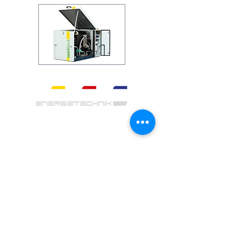
Gebers Energietechnik GmbH
Zentrale
NL Seevetal
Rübenkamp 17c
21220 Seevetal
040 675 93188 - 0