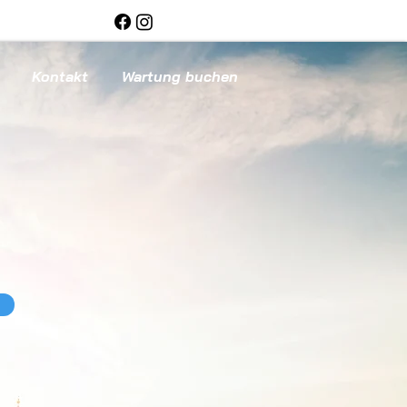
Kontakt
Wartung buchen
n heute..