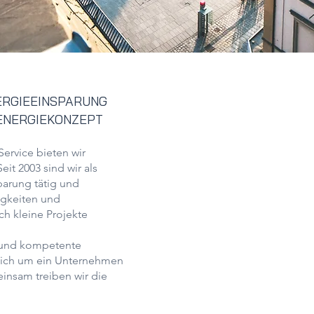
ERGIEEINSPARUNG
 ENERGIEKONZEPT
ervice bieten wir
eit 2003 sind wir als
parung tätig und
igkeiten und
h kleine Projekte
e und kompetente
sich um ein Unternehmen
insam treiben wir die