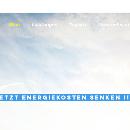
Start
Leistungen
Projekte
Unternehmen
 der Zukunft, scho
etzt Energiekosten senken !!